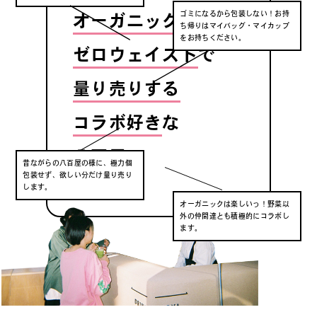
ゴミになるから包装しない！お持
オーガニック
で
ち帰りはマイバッグ・マイカップ
をお持ちください。
ゼロウェイスト
で
量り売りする
コラボ好き
な
八百屋
昔ながらの八百屋の様に、極力個
包装せず、欲しい分だけ量り売り
します。
オーガニックは楽しいっ！野菜以
外の仲間達とも積極的にコラボし
ます。